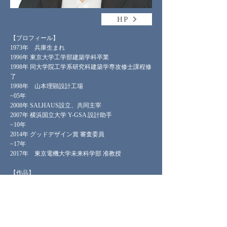
HP
【プロフィール】
1973年 兵庫生まれ
1996年 東京大学工学部建築学科卒業
1998年 同大学院工学系研究科建築学専攻修士課程修
了
1998年 山本理顕設計工場
~05年
2008年 SALHAUS設立、共同主宰
2007年 横浜国立大学 Y-GSA 設計助手
~10年
2014年 グッドデザイン賞 審査委員
~17年
2017年 東京電機大学未来科学部 准教授
【作品】
「群馬県農業技術センター」（2013）
「陸前高田市立高田東中学校」（2016）
「金沢美術工芸大学」（2023）
【賞歴】