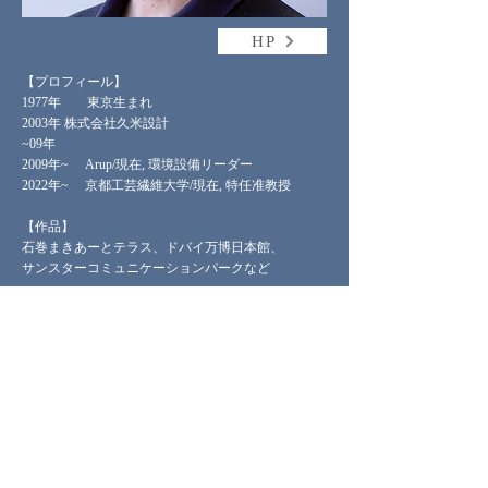
HP
【プロフィール】
1977年 東京生まれ
2003年 株式会社久米設計
~09年
2009年~ Arup/現在, 環境設備リーダー
2022年~ 京都工芸繊維大学/現在, 特任准教授
【作品】
石巻まきあーとテラス、ドバイ万博日本館、
サンスターコミュニケーションパークなど
【賞歴】
「無量光明圓寺納骨堂清浄殿」第17回JIA環境建築
賞、第16回環境設備デザイン賞
【一言メッセージ】
​皆さんの思い描くこれからの建築に出会えることを
楽しみにしています。