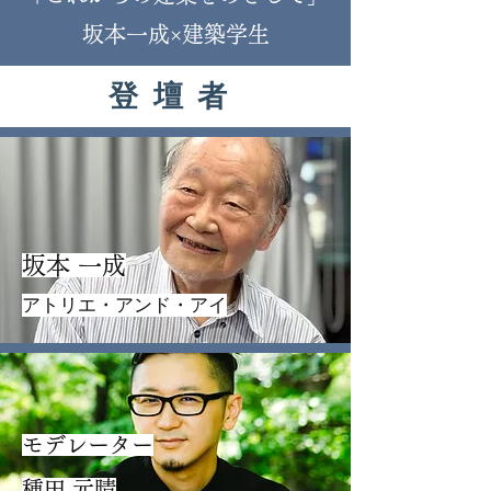
坂本一成×建築学生
​登壇者
坂本 一成
アトリエ・アンド・アイ
モデレーター
種田 元晴