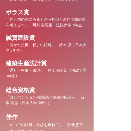
ポラス賞
「
外と内の間にあるもの〜外部と居住空間の間
を考える〜
」 川村 友理菜（法政大学 3年生）
誠賀建設賞
「
開かれた棚 程よい距離
」 鈴木 凛（日本大
学 2年生）
建築生産設計賞
「
通り・横町・路地
」 井上 亮太郎（法政大学
3年生）​
総合資格賞
「
コンポジション-抽象画と建築の統合-
」 石
坂 剛志（日本大学 3年生）
佳作
「
かつての往還に学びを重ねて」 増田 悠乃