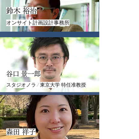
鈴木 裕治
オンサイト計画設計事務所
谷口 景一郎
スタジオノラ / 東京大学 特任准教授
森田 祥子