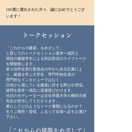
100選に選出された方々、誠におめでとうござ
います！
トークセッション
「これからの建築」をめざして、
と題してのトークセッション坂本一成氏と
現役の建築学生による対話形式のライブトーク
を開催致します。
第５回学生実行委員会の中から自主応募によ
り、建築を学ぶ大学生、専門学校生達が、
専門的なインタビューではなく、
日頃から感じている建築に対する野心や苦悩、
疑問を坂本一成氏に直接投げかけます。
当日のモデレーターは文化学園大学の種田元晴
先生が担当してくださります。
​果たしてどのようなトーク展開になるのか？
乞うご期待！皆様、ふるって会場へ足をお運び
下さい。
「これからの建築をめざして」