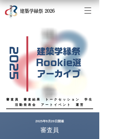
​建築学縁祭 2026
​2025
建築学縁祭
Rookie選
アーカイブ
審査員
審査結果
トークセッション
学生
活動発表会
アートイベント
運営
2025年9月20日開催
​審査員