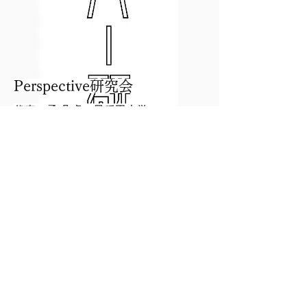
Perspective研究会
代表：孟 凡卓
（早稲田大学）
リノベする学生団体Dabo
代表：町田 咲希
（インカレ）