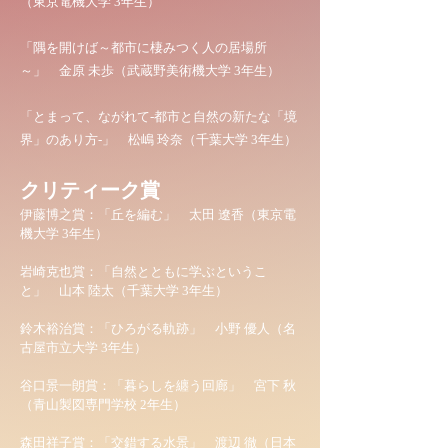
（東京電機大学 3年生）
「
隅を開けば～都市に棲みつく人の居場所
～」 金原 未歩（武蔵野美術機大学 3年生）
「
とまって、ながれて-都市と自然の新たな「境
界」のあり方-」 松嶋 玲奈（千葉大学 3年生）
クリティーク賞
伊藤博之賞：
「
丘を編む」 太田 遼香（東京電
機大学 3年生）
岩崎克也賞：
「
自然とともに学ぶというこ
と」 山本 陸太（千葉大学 3年生）
鈴木裕治賞：
「
ひろがる軌跡」 小野 優人（名
古屋市立大学 3年生）
谷口景一朗賞：
「
暮らしを纏う回廊」 宮下 秋
（青山製図専門学校 2年生）
森田祥子賞：
「
交錯する水景」 渡辺 徹（日本