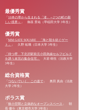
最優秀賞
「
10本の帯から生まれる「渚」～2つの町の新
しい境界～
」
御巫 景祐（早稲田大学 3年生）
優秀賞
「
MM GATE SQUARE 「海と陸を紡ぐゲー
ト」
」
久野 祐璃（日本大学 3年生）
「待つ壁 下北沢駅前元小田急線セルフビルド
を誘う未完の集合住宅」
大岩 樹生（法政大学
3年生）
総合資格賞
「
つないでいく、この道で
」
奥田 真由（法政
大学 2年生）
ポラス賞
「
狭小空間と立体的なオープンスペース
」
朝
長 優斗（東京都市大学 3年生）